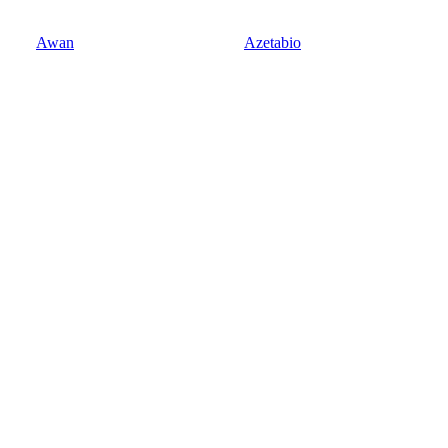
Awan
Azetabio