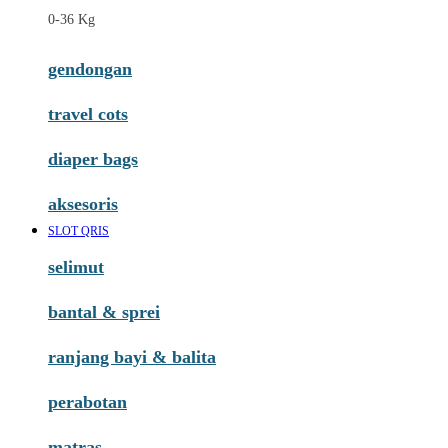
0-36 Kg
gendongan
travel cots
diaper bags
aksesoris
SLOT QRIS
selimut
bantal & sprei
ranjang bayi & balita
perabotan
matras