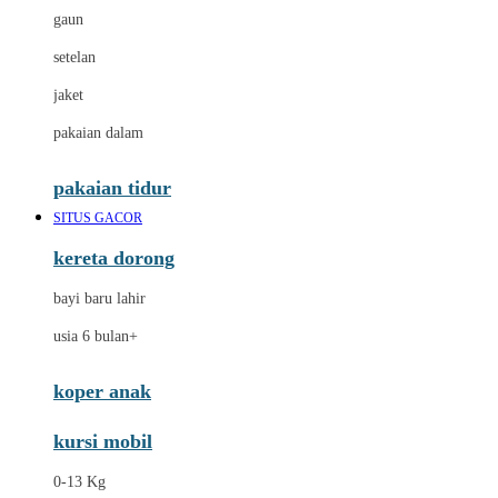
gaun
setelan
jaket
pakaian dalam
pakaian tidur
SITUS GACOR
kereta dorong
bayi baru lahir
usia 6 bulan+
koper anak
kursi mobil
0-13 Kg